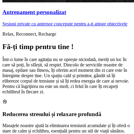
Antrenament personalizat
Sesiuni private cu antrenor concepute pentru a-ti atinge obiectivele
Relax, Reconnect, Recharge
Fă-ți timp pentru tine !
Într-o lume în care agitația nu se oprește niciodată, meriți un loc în
care să poți, în sfârșit, să respiri. Dincolo de serviciile noastre de
masaj, epilare sau fitness, îți oferim acel moment din zi care este în
întregime despre tine. Un spațiu cald și primitor, gândit să îți
elibereze corpul de tensiune și să îți redea energia de care ai nevoie.
Pentru că îngrijirea nu este un moft, ci felul în care îți recapeți
echilibrul în fiecare zi.
psychology
Reducerea stresului și relaxare profundă
Masajele noastre ajută la eliminarea tensiunii acumulate și îți oferă o
stare de calm și echilibru, esențială pentru un stil de viață sănătos.