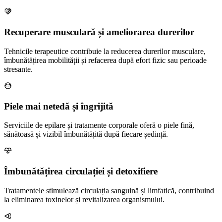
relax
Recuperare musculară și ameliorarea durerilor
Tehnicile terapeutice contribuie la reducerea durerilor musculare,
îmbunătățirea mobilității și refacerea după efort fizic sau perioade
stresante.
face_6
Piele mai netedă și îngrijită
Serviciile de epilare și tratamente corporale oferă o piele fină,
sănătoasă și vizibil îmbunătățită după fiecare ședință.
cardiology
Îmbunătățirea circulației și detoxifiere
Tratamentele stimulează circulația sanguină și limfatică, contribuind
la eliminarea toxinelor și revitalizarea organismului.
body_fat