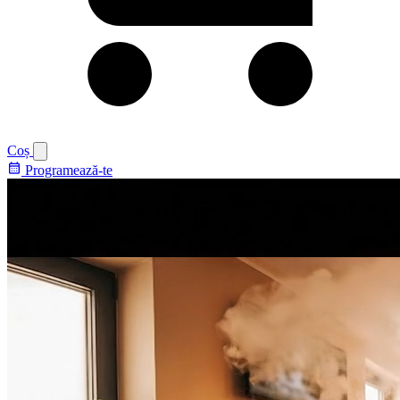
Coș
calendar_month
Programează-te