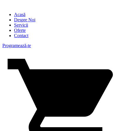
Acasă
Despre Noi
Servicii
Oferte
Contact
Programează-te